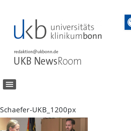
Skip
to
content
UKB NewsRoom
UKB NewsRoom
Schaefer-UKB_1200px