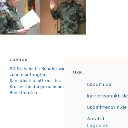
Beitragsnavigation
ZURÜCK
zurück
PD Dr. Valentin Schäfer wird
UKB
zum beauftragten
Sanitätsstabsoffizier des
ukbonn.de
Kreisverbindungskommandos
Bonn berufen
karriereamukb.de
ukbmittendrin.de
Anfahrt |
Lageplan