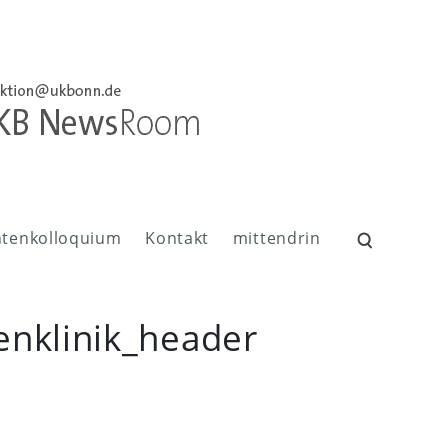
ntenkolloquium
Kontakt
mittendrin
Suchen
nach:
nklinik_header