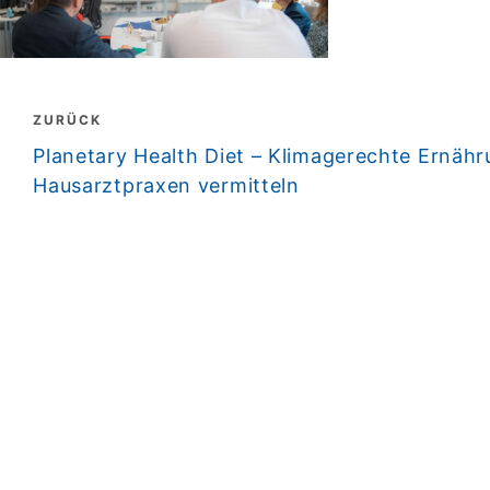
Beitragsnavigation
ZURÜCK
zurück
Planetary Health Diet – Klimagerechte Ernähr
Hausarztpraxen vermitteln