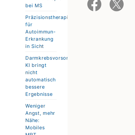
bei MS
Präzisionstherapie
für
Autoimmun-
Erkrankung
in Sicht
Darmkrebsvorsorge:
KI bringt
nicht
automatisch
bessere
Ergebnisse
Weniger
Angst, mehr
Nähe:
Mobiles
MRT