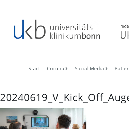
Skip
to
content
UKB NewsRoom
UKB NewsRoom
Start
Corona
Social Media
Patie
20240619_V_Kick_Off_Auge