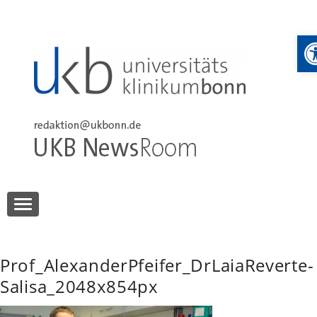
Skip
to
W
content
UKB NewsRoom
UKB NewsRoom
Prof_AlexanderPfeifer_DrLaiaReverte-
Salisa_2048x854px