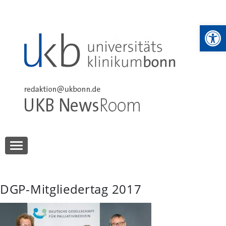
Skip
to
We
content
UKB NewsRoom
UKB NewsRoom
DGP-Mitgliedertag 2017