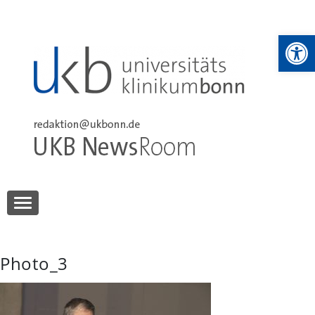
Skip
to
We
content
UKB NewsRoom
UKB NewsRoom
Photo_3