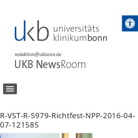
Skip
to
We
content
UKB NewsRoom
UKB NewsRoom
R-VST-R-5979-Richtfest-NPP-2016-04-
07-121585