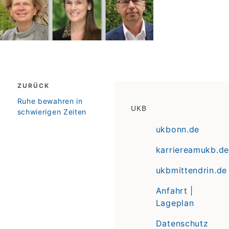
Beitragsnavigation
ZURÜCK
zurück
Ruhe bewahren in
UKB
schwierigen Zeiten
ukbonn.de
karriereamukb.de
ukbmittendrin.de
Anfahrt |
Lageplan
Datenschutz