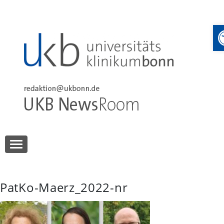
Skip
to
content
UKB NewsRoom
UKB NewsRoom
PatKo-Maerz_2022-nr