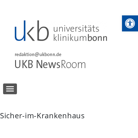
Skip
to
We
content
UKB NewsRoom
UKB NewsRoom
Sicher-im-Krankenhaus