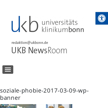
Skip
to
We
content
UKB NewsRoom
UKB NewsRoom
soziale-phobie-2017-03-09-wp-
banner