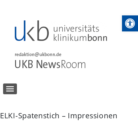
Skip
to
We
content
UKB NewsRoom
UKB NewsRoom
ELKI-Spatenstich – Impressionen