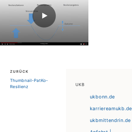
Beitragsnavigation
ZURÜCK
zurück
Thumbnail-PatKo-
UKB
Resilienz
ukbonn.de
karriereamukb.de
ukbmittendrin.de
Anfahrt |