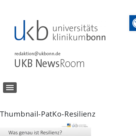
Skip
to
content
UKB NewsRoom
UKB NewsRoom
Thumbnail-PatKo-Resilienz