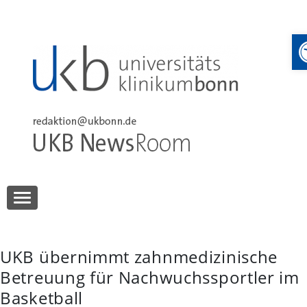
Skip
to
content
UKB NewsRoom
UKB NewsRoom
UKB übernimmt zahnmedizinische
Betreuung für Nachwuchssportler im
Basketball