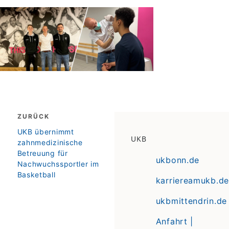
Beitragsnavigation
ZURÜCK
zurück
UKB übernimmt
UKB
zahnmedizinische
Betreuung für
ukbonn.de
Nachwuchssportler im
Basketball
karriereamukb.de
ukbmittendrin.de
Anfahrt |