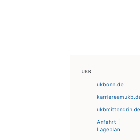
UKB
ukbonn.de
karriereamukb.d
ukbmittendrin.d
Anfahrt |
Lageplan