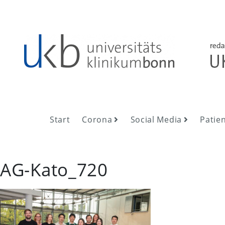
Skip
to
content
UKB NewsRoom
UKB NewsRoom
Start
Corona
Social Media
Patie
AG-Kato_720