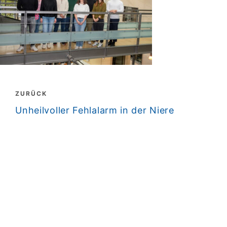
Beitragsnavigation
ZURÜCK
zurück
Unheilvoller Fehlalarm in der Niere