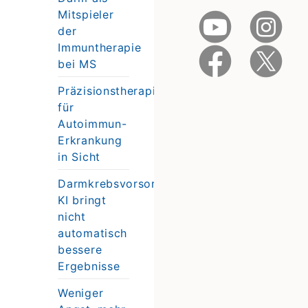
Mitspieler
der
Immuntherapie
bei MS
Präzisionstherapie
für
Autoimmun-
Erkrankung
in Sicht
Darmkrebsvorsorge:
KI bringt
nicht
automatisch
bessere
Ergebnisse
Weniger