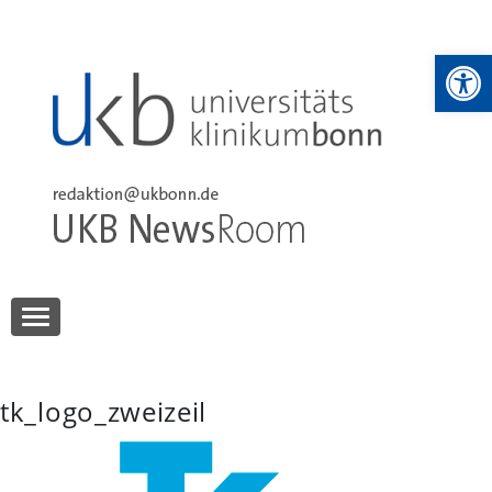
Skip
to
We
content
UKB NewsRoom
UKB NewsRoom
tk_logo_zweizeil