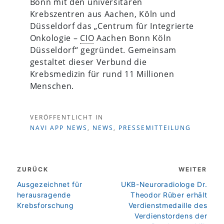
Bonn mit den universitären
Krebszentren aus Aachen, Köln und
Düsseldorf das „Centrum für Integrierte
Onkologie –
CIO
Aachen Bonn Köln
Düsseldorf“ gegründet. Gemeinsam
gestaltet dieser Verbund die
Krebsmedizin für rund 11 Millionen
Menschen.
VERÖFFENTLICHT IN
NAVI APP NEWS
,
NEWS
,
PRESSEMITTEILUNG
Beitragsnavigation
ZURÜCK
WEITER
zurück
weiter
Ausgezeichnet für
UKB-Neuroradiologe Dr.
herausragende
Theodor Rüber erhält
Krebsforschung
Verdienstmedaille des
Verdienstordens der