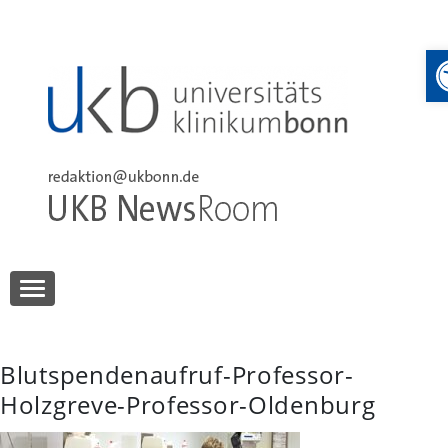
Skip
to
content
UKB NewsRoom
UKB NewsRoom
Blutspendenaufruf-Professor-
Holzgreve-Professor-Oldenburg