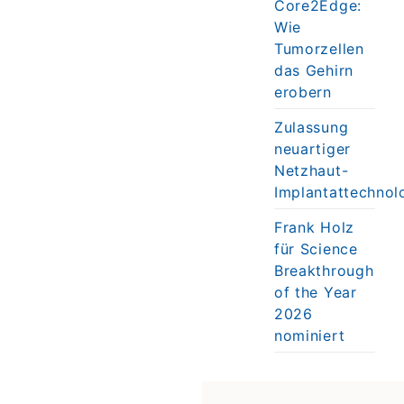
Core2Edge:
Wie
Tumorzellen
das Gehirn
erobern
Zulassung
neuartiger
Netzhaut-
Implantattechnol
Frank Holz
für Science
Breakthrough
of the Year
2026
nominiert