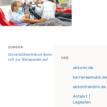
Beitragsnavigation
ZURÜCK
zurück
Universitätsklinikum Bonn
UKB
ruft zur Blutspende auf
ukbonn.de
karriereamukb.de
ukbmittendrin.de
Anfahrt |
Lageplan