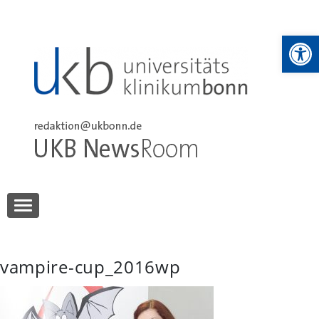
Skip
to
We
content
UKB NewsRoom
UKB NewsRoom
vampire-cup_2016wp