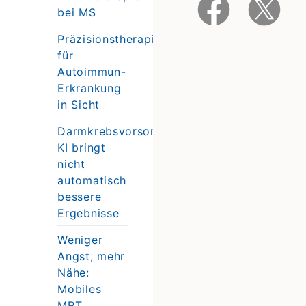
bei MS
Präzisionstherapie
für
Autoimmun-
Erkrankung
in Sicht
Darmkrebsvorsorge:
KI bringt
nicht
automatisch
bessere
Ergebnisse
Weniger
Angst, mehr
Nähe:
Mobiles
MRT