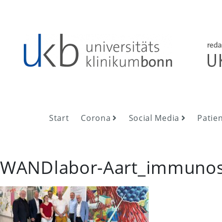
Skip
to
content
UKB NewsRoom
UKB NewsRoom
Start
Corona
Social Media
Patie
WANDlabor-Aart_immunos