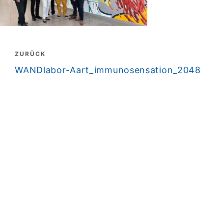
Beitragsnavigation
ZURÜCK
zurück
WANDlabor-Aart_immunosensation_2048