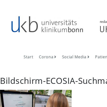
Skip
to
content
UKB NewsRoom
UKB NewsRoom
Start
Corona
Social Media
Patie
Bildschirm-ECOSIA-Suchm