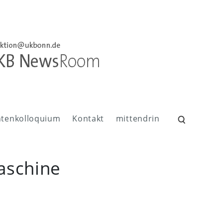
ntenkolloquium
Kontakt
mittendrin
Suchen
nach:
aschine