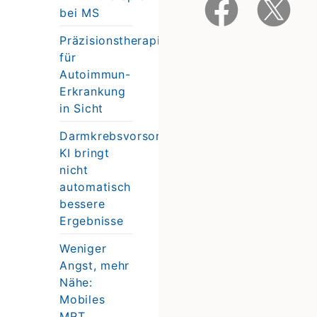
bei MS
Präzisionstherapie
für
Autoimmun-
Erkrankung
in Sicht
Darmkrebsvorsorge:
KI bringt
nicht
automatisch
bessere
Ergebnisse
Weniger
Angst, mehr
Nähe:
Mobiles
MRT